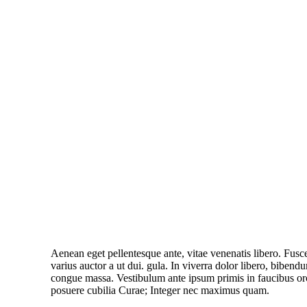
Aenean eget pellentesque ante, vitae venenatis libero. Fusce
varius auctor a ut dui. gula. In viverra dolor libero, bibend
congue massa. Vestibulum ante ipsum primis in faucibus orci
posuere cubilia Curae; Integer nec maximus quam.