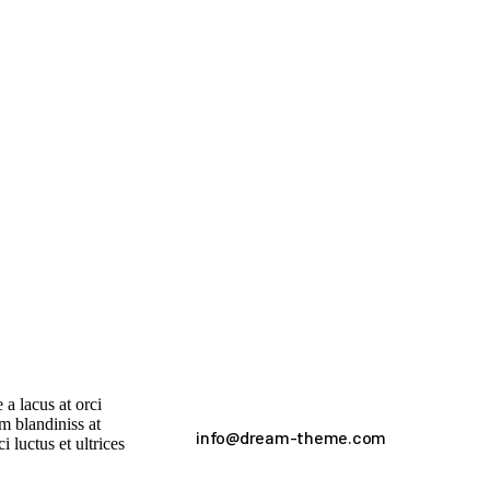
 a lacus at orci
um blandiniss at
info@dream-theme.com
 luctus et ultrices